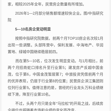
家，相较2025年全年，民营房企数量有所增加。
2026年1—2月部分销售额增速较快企业。图/中指研究
院
5—10名房企变动明显
按照中指研究院数据，前两个月TOP10房企名次较1月
出现一些调整。头部阵营中，保利发展、中海地产、华润
置地、
绿城中国
继续稳居前四。
而在第5—10名，位次发生明显变动。与1月相比，前
两个月
招商蛇口
排名升至行业第5；建发房产反超
中国金
茂
，位于第6，
中国金茂
暂居第7；中旅投资凭借前两个月
的优异表现，仍居于行业第8的位置；民营房企
滨江集团
则
位列行业第9。值得注意的是，曾经的行业龙头万科业绩继
续下滑，降至行业第10名。
不过，头两个月只是全年“马拉松”的开局之战，后续房
企排位也将随着市场和业绩的变化而改变。