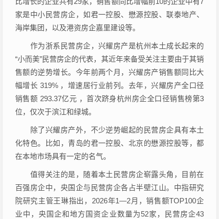
比增长的企业共有29家，销售额同比增幅前10的企业中有7
家是中小民营房企，如君一控股、懋源控股、联泰地产、
海岸集团，以及港资房企
嘉里建设
等。
作为浙系民营房企，兴耀房产是杭州本土成长起来的
“小而美”民营房企的代表，其近年来备受关注主要由于其销
售额的逆势增长。今年前两个月，兴耀房产销售额同比大
幅增长 319% ，增速居行业前列。去年，兴耀房产全口径
销售额 293.37亿元 ，首次跻身杭州房企全口径销售榜第3
位，仅次于滨江和绿城。
除了兴耀房产外，不少逆势崛起的民营房企具有本土
化特色。比如，青岛的君一控股、北京的懋源控股等，都
在本地市场具有一定的名气。
值得关注的是，随着本土民营房企崭露头角，目前在
百强房企中，央国企与民营房企各占半壁江山。中指研究
院研究主管王琳指出，2026年1—2月，销售额TOP100企
业中，央国企和地方国资企业数量为52家，民营房企43