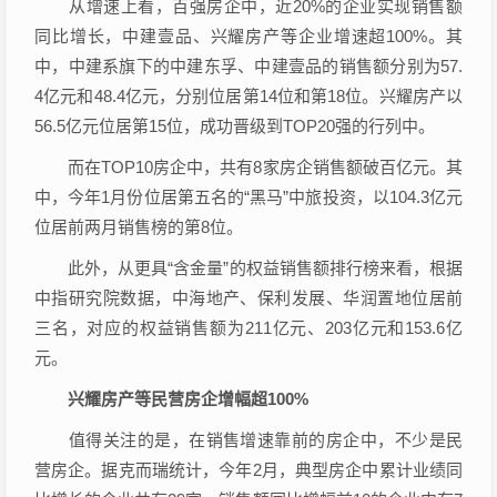
从增速上看，百强房企中，近20%的企业实现销售额
同比增长，中建壹品、兴耀房产等企业增速超100%。其
中，中建系旗下的中建东孚、中建壹品的销售额分别为57.
4亿元和48.4亿元，分别位居第14位和第18位。兴耀房产以
56.5亿元位居第15位，成功晋级到TOP20强的行列中。
而在TOP10房企中，共有8家房企销售额破百亿元。其
中，今年1月份位居第五名的“黑马”中旅投资，以104.3亿元
位居前两月销售榜的第8位。
此外，从更具“含金量”的权益销售额排行榜来看，根据
中指研究院数据，中海地产、
保利发展
、
华润置地
位居前
三名，对应的权益销售额为211亿元、203亿元和153.6亿
元。
兴耀房产等民营房企增幅超100%
值得关注的是，在销售增速靠前的房企中，不少是民
营房企。据克而瑞统计，今年2月，典型房企中累计业绩同