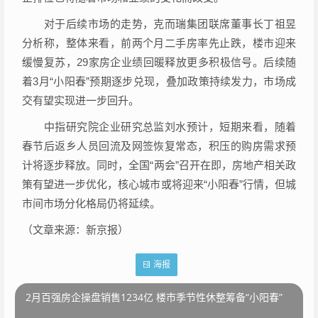
对于后续市场的走势，克而瑞集团联席董事长丁祖昱
分析称，整体来看，前两个月二手房率先止跌，楼市迎来
缓慢复苏，29家房企业绩回暖释放更多积极信号。后续随
着3月“小阳春”预期逐步兑现，叠加政策持续发力，市场成
交有望实现进一步回升。
中指研究院企业研究总监刘水预计，短期来看，随着
春节后返乡人员回流及网签恢复常态，积压的购房需求预
计将逐步释放。同时，全国“两会”召开在即，
房地产
相关政
策有望进一步优化，核心城市或将迎来“小阳春”行情，但城
市间市场分化格局仍将延续。
（文章来源：新京报）
海报
2月百强房企操盘销售1234亿 楼市季节性休整筹备“小阳春”