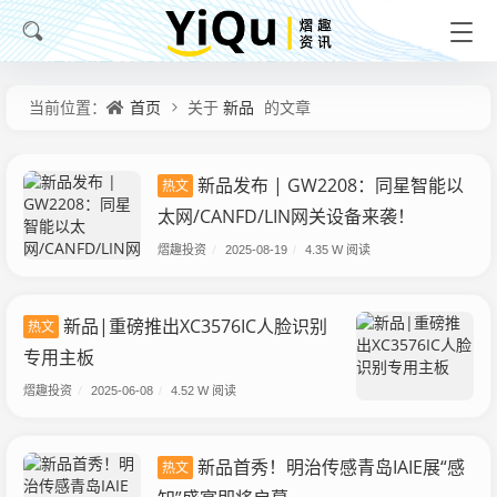
首页
新品
当前位置：
关于
的文章
新品发布 | GW2208：同星智能以
热文
太网/CANFD/LIN网关设备来袭！
熠趣投资
/
2025-08-19
/
4.35 W 阅读
新品|重磅推出XC3576IC人脸识别
热文
专用主板
熠趣投资
/
2025-06-08
/
4.52 W 阅读
新品首秀！明治传感青岛IAIE展“感
热文