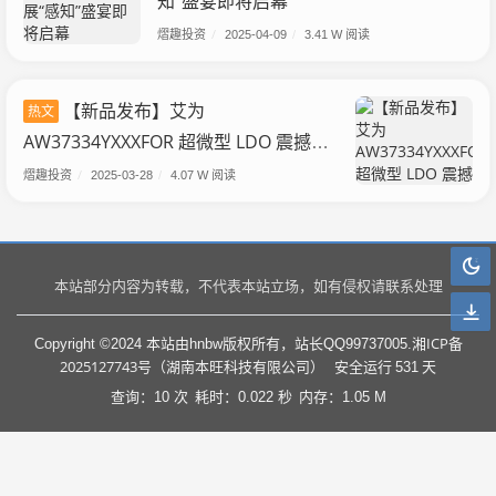
知”盛宴即将启幕
熠趣投资
/
2025-04-09
/
3.41 W 阅读
【新品发布】艾为
热文
AW37334YXXXFOR 超微型 LDO 震撼登
场！
熠趣投资
/
2025-03-28
/
4.07 W 阅读
本站部分内容为转载，不代表本站立场，如有侵权请联系处理
湘ICP备
Copyright ©2024 本站由hnbw版权所有，站长QQ99737005.
2025127743号（湖南本旺科技有限公司）
安全运行
531
天
查询：10 次
耗时：0.022 秒
内存：1.05 M