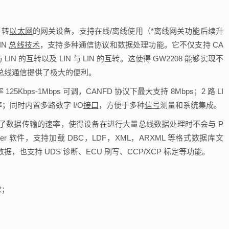
 转
以太网
的网关设备，支持在线/离线使用（*离线网关功能后续升
IN
总线技术
，支持多种通信协议和数据处理功能。它不仅支持 CA
LIN 的互转以及 LIN 与 LIN 的互转。这使得 GW2208 能够实现不
总线通信提供了极大的便利。
125Kbps-1Mbps 可调，CANFD 协议下最大支持 8Mbps；2 路 LI
率；同时内置多路数字 I/O
接口
，方便于多种
信号
测量和系统集成。
，确保了数据传输的速率，使得设备在进行大量总线数据处理时不会与 P
er 软件，支持加载 DBC，LDF，XML，ARXML 等格式数据库文
据，也支持 UDS 诊断、ECU 刷写、CCP/XCP 标定等功能。
求；