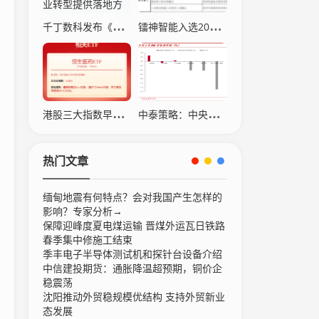
千丁数科发布《不动产数智化转型白皮书》，为行业转型提供落地方案
镭神智能入选2025年广东省 “机器人+” 典型应用场景案例名单（第一批）
港股三大指数早盘表现分化 恒指半日涨0.4% 中国生物制药(01177)涨5.02%
中泰策略：中央经济工作会议落地后对市场有何影响？
热门文章
缅甸地震有何特点？会对我国产生怎样的
影响？专家分析→
保障迎峰度夏电煤运输 晋煤外运瓦日铁路
春季集中修施工结束
季丰电子半导体测试机和探针台设备介绍
中信建投期货：通胀降温超预期，铜价企
稳震荡
沈阳推动外贸稳规模优结构 支持外贸新业
态发展