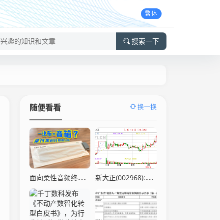
繁体
搜索一下
换一换
随便看看
面向柔性音频终端的时钟选型参考——SJK 温补晶振（TCXO）32.768kHz–125MHz
新大正(002968):第三届董事会第十七次会议决议