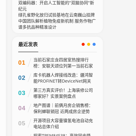
双编码器：开启人工智能的"双脑协同"新
纪元
绿孔雀野化放归试验基地在云南巍山挂牌
中国团队解析植物免疫新机制 服务作物广
谱多抗品种精准设计
最近发表
当前石家庄含四居室热搜排行
01
榜：安联天颂位列第一当前石家
庄含四居室热搜排行榜：安联天
库卡机器人焊接线改造：疆鸿智
02
颂位列第一
能PROFINET转DeviceNet网关
立奇功
第三方真实评价！上海装修公司
03
哪家好？实景案例盘点
地产图谱｜前俩月房企销售榜：
04
保利蝉联销冠 近两成房企逆势
增长
开源项目大容量镍氢电池自动充
05
电站总体介绍
探索TPSM84538：高效同步降