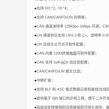
●
支持 DO *2，DI *4；
●
支持 CAN/CANFD/LIN 的转换；
●
CAN 通道波特率 125Kbps-1Mbps 可调，CA
●
LIN 通道协议支持 LIN1.3 和 2.x，波特率 0-2
●
LIN 总线主从节点可软件配置；
●
CAN 内置 120Ω终端
电阻
可软件配置；
●
CAN 支持 Self-
AC
K 自应答配置；
●
CAN/CANFD/LIN 报文过滤；
●
中继扩容；
●
支持 BLF 和 ASC 格式数据记录和离线/在线
●
提供基于 A
PI
接口的示例工程，便于二次开
●
自由设定转换规则且转换规则可持久保存，离