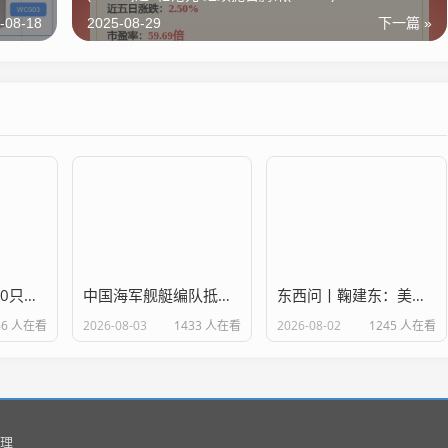
-08-18
2025-08-29
下一篇 »
A股收评：超4000只个股飘红，三大指数集体收跌
中国海军舰艇编队抵达印度尼西亚进行友好访问
东西问丨鞠建东：美国为何把关税变“政治工具”？
66 人在看
2026-08-03
1433 人在看
2026-08-02
1245 人在看
理