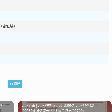
0g（含包装）
海报
决？
北水动向|北水成交净买入18.55亿 北水加仓建行
(00939)近6亿港元 继续抛售腾讯(00700)