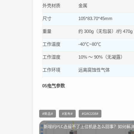
外壳材质
金属
尺寸
105*83.70*45mm
重量
约 300g（无包装）/约 47
工作温度
-40℃~80℃
工作湿度
10% ～ 90%（无凝露）
工作环境
远离腐蚀性气体
05
电气
参数
新品
发布
GW2208
新增的PLC连接不了上位机是怎么回事？如何解