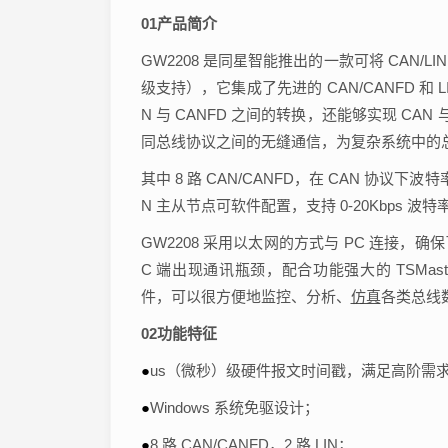
01
产品简介
GW2208 是同星智能推出的一款可将 CAN/LIN
级支持），它集成了先进的 CAN/CANFD 和 L
N 与 CANFD 之间的转换，还能够实现 CAN 与 
同总线协议之间的无缝通信，为复杂系统中的
其中 8 路 CAN/CANFD，在 CAN 协议下波特率 
N 主从节点可软件配置，支持 0-20Kbps 波特
GW2208 采用以太网的方式与 PC 连接
C 端出现通讯瓶颈，配合功能强大的 TSMast
件，可以很方便地监控、分析、
仿真
各类总线数
02
功能特征
●
us（微秒）级硬件报文时间戳，满足高阶需
●
Windows 系统免驱设计；
●
8 路 CAN/CANFD，2 路 LIN；