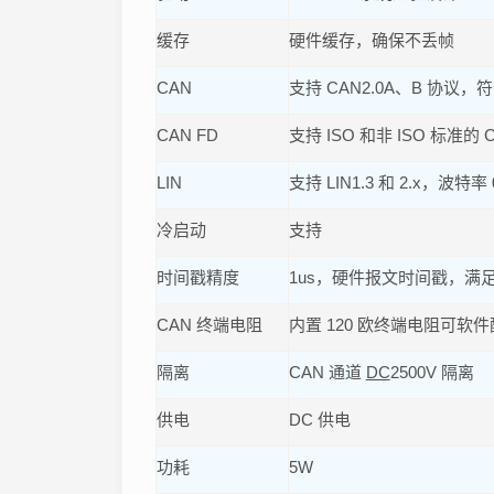
缓存
硬件缓存，确保不丢帧
CAN
支持 CAN2.0A、B 协议，符合
CAN FD
支持 ISO 和非 ISO 标准的 C
LIN
支持 LIN1.3 和 2.x，波特率 0
冷启动
支持
时间戳精度
1us，硬件报文时间戳，满
CAN 终端电阻
内置 120 欧终端电阻可软
隔离
CAN 通道
DC
2500V 隔离
供电
DC 供电
功耗
5W