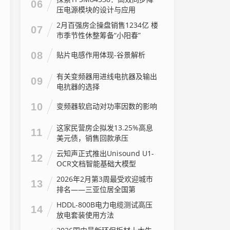
06
压电源模块的设计与应用
2月百强房企操盘销售1234亿 楼
07
市季节性休整筹备“小阳春”
08
贴片电感作用体现-谷景解析
有关变频器用进线电抗器及输出
09
电抗器的选择
10
变频器软启动对功率因数的影响
这家民营房企拟发13.25%高息
11
美元债，销售回款承压
云知声正式推出Unisound U1-
12
OCR文档智能基础大模型
2026年2月第3周最受欢迎城市
13
排名——三亚位居全国第
462026年2月第3周最受欢迎城
HDDL-800B电力电缆测试高压
14
市排名——三亚位居全国第46
放电套装使用方法