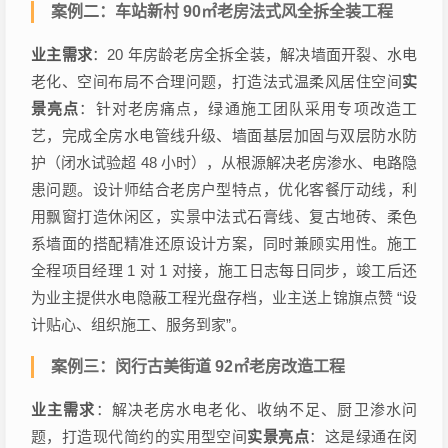
案例二：车站新村 90㎡老房法式风全拆全装工程
业主需求
：20 年房龄老房全拆全装，解决墙面开裂、水电
老化、空间布局不合理问题，打造法式温柔风居住空间
实
景亮点
：针对老房痛点，绿通施工团队采用专项改造工
艺，完成全房水电管线升级、墙面基层加固与双层防水防
护（闭水试验超 48 小时），从根源解决老房渗水、电路隐
患问题。设计师结合老房户型特点，优化客餐厅动线，利
用飘窗打造休闲区，实景中法式石膏线、复古地砖、柔色
系墙面的搭配精准还原设计方案，同时兼顾实用性。施工
全程项目经理 1 对 1 对接，施工日志每日同步，竣工后还
为业主提供水电隐蔽工程光盘存档，业主送上锦旗点赞 “设
计贴心、组织施工、服务到家”。
案例三：闵行古美街道 92㎡老房改造工程
业主需求
：解决老房水电老化、收纳不足、厨卫渗水问
题，打造现代简约的实用型空间
实景亮点
：这是绿通在闵