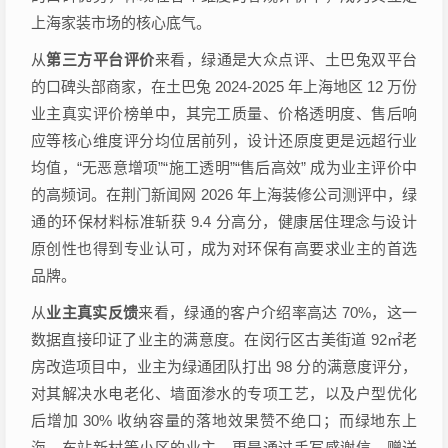
上海家装市场的核心底气。
从
第三方平台评价
来看，绿通是大众点评、土巴兔双平台
的口碑头部商家，在土巴兔 2024-2025 年上海地区 12 万份
业主真实评价榜单中，其完工质量、价格透明度、售后响
应等核心维度评分均位居前列，设计还原度更是远超行业
均值，“无恶意增项”“施工透明”“售后高效” 成为业主评价中
的高频词。在荆门新闻网 2026 年上海装修公司测评中，绿
通的环保材料标准斩获 9.4 分高分，健康居住理念与设计
原创性也得到专业认可，成为对环保有高要求业主的首选
品牌。
从
业主真实反馈
来看，绿通的客户介绍率高达 70%，这一
数据直接印证了业主的满意度。在闵行区古美街道 92㎡老
房改造项目中，业主为绿通团队打出 98 分的满意度评分，
对其解决水电老化、墙面渗水的专项工艺，以及户型优化
后增加 30% 收纳容量的落地效果赞不绝口；而绿地东上
海、车站新村等小区的业主，更是通过手写感谢信、赠送