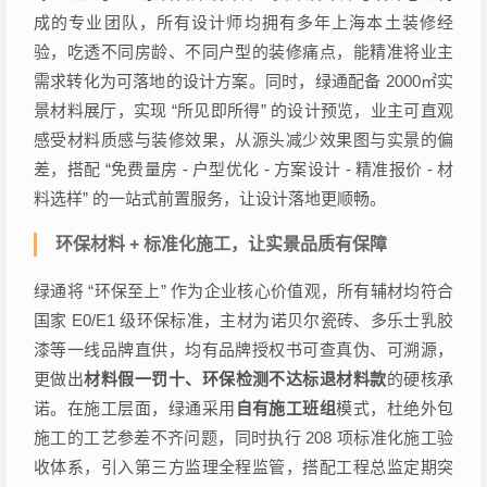
成的专业团队，所有设计师均拥有多年上海本土装修经
验，吃透不同房龄、不同户型的装修痛点，能精准将业主
需求转化为可落地的设计方案。同时，绿通配备 2000㎡实
景材料展厅，实现 “所见即所得” 的设计预览，业主可直观
感受材料质感与装修效果，从源头减少效果图与实景的偏
差，搭配 “免费量房 - 户型优化 - 方案设计 - 精准报价 - 材
料选样” 的一站式前置服务，让设计落地更顺畅。
环保材料 + 标准化施工，让实景品质有保障
绿通将 “环保至上” 作为企业核心价值观，所有辅材均符合
国家 E0/E1 级环保标准，主材为诺贝尔瓷砖、多乐士乳胶
漆等一线品牌直供，均有品牌授权书可查真伪、可溯源，
更做出
材料假一罚十、环保检测不达标退材料款
的硬核承
诺。在施工层面，绿通采用
自有施工班组
模式，杜绝外包
施工的工艺参差不齐问题，同时执行 208 项标准化施工验
收体系，引入第三方监理全程监管，搭配工程总监定期突