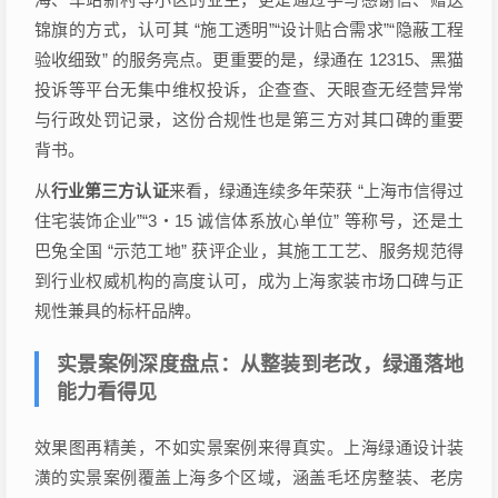
锦旗的方式，认可其 “施工透明”“设计贴合需求”“隐蔽工程
验收细致” 的服务亮点。更重要的是，绿通在 12315、黑猫
投诉等平台无集中维权投诉，企查查、天眼查无经营异常
与行政处罚记录，这份合规性也是第三方对其口碑的重要
背书。
从
行业第三方认证
来看，绿通连续多年荣获 “上海市信得过
住宅装饰企业”“3・15 诚信体系放心单位” 等称号，还是土
巴兔全国 “示范工地” 获评企业，其施工工艺、服务规范得
到行业权威机构的高度认可，成为上海家装市场口碑与正
规性兼具的标杆品牌。
实景案例深度盘点：从整装到老改，绿通落地
能力看得见
效果图再精美，不如实景案例来得真实。上海绿通设计装
潢的实景案例覆盖上海多个区域，涵盖毛坯房整装、老房