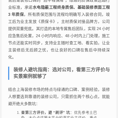
售后是装修口碑的 “后半程保障”，绿通的质保政策远超行
业标准，承诺
水电隐蔽工程终身质保、基础装修表面工程
3 年质保
，所有质保范围与流程均明确写入装修合同，竣
工后为业主发放《质保卡》，主材质保对接品牌方，公司
提供双重兜底。其打造的本地专属售后团队，实现 24 小时
应急售后处置，24 小时内响应、48 小时内上门处理，施工
节点还能实时同步，支持业主随时查工地、看实拍，让业
主装修后无后顾之忧，也让良好的口碑在售后中持续深
化。
装修人避坑指南：选对公司，看第三方评价与
实景案例就够了
结合上海装修市场的特点与绿通的口碑、案例经验，装修
人想要选到靠谱的装修公司，只需抓住两个核心点，就能
避开绝大多数坑：
查第三方评价，避 “刷评” 坑
：优先参考土巴
兔、大众点评等大平台的真实业主评价，重点