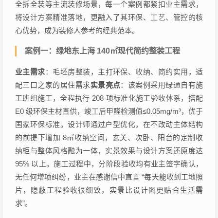
全拆全装等主流装修场景，每一个案例都紧扣业主需求，
将设计方案精准落地，更融入了其环保、工艺、管控的核
心优势，成为装修人参考的经典范本。
案例一：绿地东上海 140㎡现代简约整装工程
业主需求
：毛坯房整装，主打环保、收纳、简约实用，适
配三口之家的居住需求
实景亮点
：该案例采用绿通自有施
工班组施工，全程执行 208 项标准化施工验收体系，搭配
E0 级环保主材直供，竣工后甲醛检测值≤0.05mg/m³，优于
国家环保标准。设计师通过户型优化，在不改动主体结构
的前提下增加 8㎡收纳空间，玄关、次卧、阳台的定制收
纳柜与整体风格融为一体，实景效果与设计方案还原度达
95% 以上。施工过程中，分阶段验收均有业主签字确认，
无任何增项纠纷，业主在感谢信中直言 “每天能收到工地照
片，隐蔽工程验收很细致，实景比设计图更贴合生活需
求”。