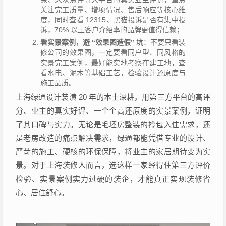
关注完工质量、增项情况、售后响应等核心维
度，同时查看 12315、黑猫投诉是否有集中投
诉，70% 以上客户介绍率的品牌更值得信赖；
看实景案例，避 “效果图造假” 坑
：不要只看装
修公司的效果图，一定要看同户型、同风格的
实景完工案例，最好能实地考察在建工地，查
看水电、泥木等基础工艺，检验设计还原度与
施工品质。
上海绿通设计装潢 20 年的本土深耕，用第三方平台的高评
分、业主的真实好评、一个个高还原度的实景案例，证明
了其口碑与实力。无论是毛坯房整装的拎包入住需求，还
是老房改造的痛点解决需求，绿通都能凭借专业的设计、
严苛的施工、硬核的环保保障，将业主的家居期待变为实
景。对于上海装修人而言，选这样一家经得住第三方评价
检验、实景案例实力过硬的装企，才能真正实现装修省
心、居住舒心。