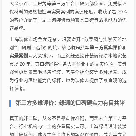
大众点评、土巴兔等第三方平台口碑头部位置，更凭借环
保材料的硬核把控与实景案例的高还原度，收获了超 70%
的客户介绍率，是上海装修市场兼具口碑与落地能力的优
选品牌。
上海装修市场鱼龙混杂，想要避开 “效果图与实景天差地
别”“口碑刷评造假” 的坑，核心就是抓牢
第三方真实评价
和
实景案例
两大关键点。而上海绿通设计装潢深耕本地家装
市场 20 年，其口碑经得住各大平台业主的真实检验，实景
案例更是覆盖毛坯房整装、老房全拆全装等多种场景，成
为行业内落地能力的标杆，也为装修人提供了最直观的选
择参考。
第三方多维评价：绿通的口碑硬实力有目共睹
真正的好口碑，从来不是靠宣传堆砌，而是来自第三方平
台、行业机构与业主的多重真实认可。上海绿通设计装潢
的口碑优势，体现在各个维度的客观评价中，成为其立足