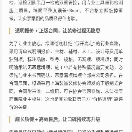
检、巡检团队半月一检的双重管控，用专业工具量化检测
施工质量，墙面平整度误差≤3mm，不合格立即敲掉重
做，让实景案例的品质经得住考验。
透明报价 + 正版合同，让装修过程无隐患
为了让业主放心，绿通彻底杜绝 “低开高走” 的行业套路，
采用清单式明细报价，主材、辅材、人工、设计等费用单
独列项，标注品牌、型号、规格，无漏项、模糊项；同时
明确承诺
无恶意增项
，施工中若有特殊情况需要变动，必
须先与业主书面确认，恶意漏项增项全部由公司承担。在
合同层面，绿通采用上海装饰装修协会颁发的正版制式合
同，合同附带唯一二维码，可在协会官网查询，从法律层
面保障业主权益，这也是其能收获第三方 “价格透明” 高评
价的关键。
超长质保 + 高效售后，让口碑持续再升级