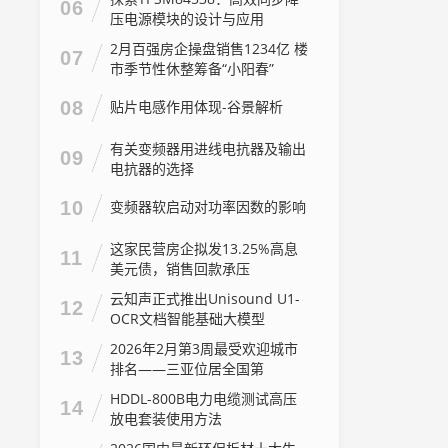
06
压电源模块的设计与应用
2月百强房企操盘销售1234亿 楼
07
市季节性休整筹备“小阳春”
08
贴片电感作用体现-谷景解析
有关变频器用进线电抗器及输出
09
电抗器的选择
10
变频器软启动对功率因数的影响
这家民营房企拟发13.25%高息
11
美元债，销售回款承压
云知声正式推出Unisound U1-
12
OCR文档智能基础大模型
2026年2月第3周最受欢迎城市
13
排名——三亚位居全国第
462026年2月第3周最受欢迎城
HDDL-800B电力电缆测试高压
14
市排名——三亚位居全国第46
放电套装使用方法