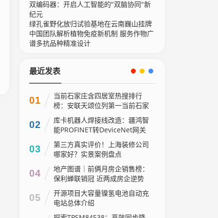
双编码器：开启人工智能的"双脑协同"新
纪元
绿孔雀野化放归试验基地在云南巍山挂牌
中国团队解析植物免疫新机制 服务作物广
谱多抗品种精准设计
最近发表
当前石家庄含四居室热搜排行
01
榜：安联天颂位列第一当前石家
庄含四居室热搜排行榜：安联天
库卡机器人焊接线改造：疆鸿智
02
颂位列第一
能PROFINET转DeviceNet网关
立奇功
第三方真实评价！上海装修公司
03
哪家好？实景案例盘点
地产图谱｜前俩月房企销售榜：
04
保利蝉联销冠 近两成房企逆势
增长
开源项目大容量镍氢电池自动充
05
电站总体介绍
探索TPSM84538：高效同步降