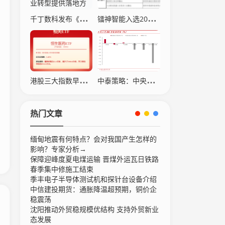
千丁数科发布《不动产数智化转型白皮书》，为行业转型提供落地方案
镭神智能入选2025年广东省 “机器人+” 典型应用场景案例名单（第一批）
港股三大指数早盘表现分化 恒指半日涨0.4% 中国生物制药(01177)涨5.02%
中泰策略：中央经济工作会议落地后对市场有何影响？
热门文章
缅甸地震有何特点？会对我国产生怎样的
影响？专家分析→
保障迎峰度夏电煤运输 晋煤外运瓦日铁路
春季集中修施工结束
季丰电子半导体测试机和探针台设备介绍
中信建投期货：通胀降温超预期，铜价企
稳震荡
沈阳推动外贸稳规模优结构 支持外贸新业
态发展