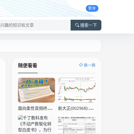
繁体
搜索一下
换一换
随便看看
面向柔性音频终端的时钟选型参考——SJK 温补晶振（TCXO）32.768kHz–125MHz
新大正(002968):第三届董事会第十七次会议决议