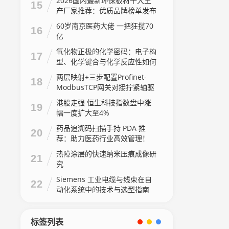
2026国内最新环保板材十大生
15
产厂家推荐：优质品牌榜单发布
60岁南京医药大佬 一把狂揽70
16
亿
氧化物正极的化学密码：电子构
17
型、化学键合与化学反应性如何
主宰电池性能
两层映射+三步配置Profinet-
18
ModbusTCP网关对接拧紧轴驱
动器方法
港股走强 恒生科技指数盘中涨
19
幅一度扩大至4%
药品追溯码扫描手持 PDA 推
20
荐：助力医药行业高效管理！
热障涂层的快速纳米压痕成像研
21
究
Siemens 工业电缆与线束在自
22
动化系统中的技术与选型指南
标签列表